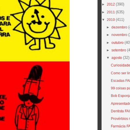
(390)
►
2012
(635)
►
2011
(411)
▼
2010
(
►
dezembro
(
►
novembro
(40
►
outubro
(
►
setembro
(32)
▼
agosto
Curiosidades
Como ser l
Escadas FA
99 coisas p
Bob Esponja
Apresentad
Dentista FA
Provérbios
Farmácia F