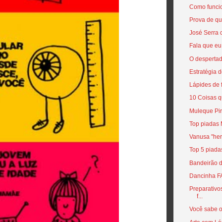
Como funci
Prova de qu
José Serra
Fala que eu
O despertado
Estratégia d
Lápides de
10 Coisas q
Muleque Pi
Top piadas
Vanusa "her
Top 5 piad
Bandeirão 
Dancinha F
Preparativo
f...
Você sabe 