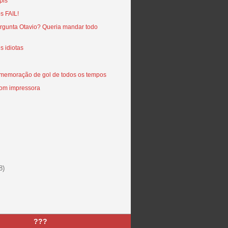
pis
s FAIL!
rgunta Otavio? Queria mandar todo
s idiotas
omemoração de gol de todos os tempos
om impressora
8)
???