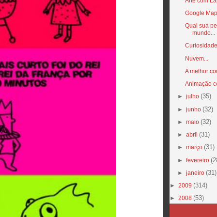
Arte com Lá
Google Map
Qual sua pe
mundo...
Curiosidade
Nuvem...
A melhor c
Animação c
(35)
►
julho
(32)
►
junho
(32)
►
maio
(31)
►
abril
(31)
►
março
(2
►
fevereiro
(31)
►
janeiro
(314)
►
2009
(53)
►
2008