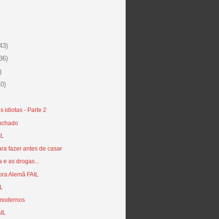
43)
36)
)
40)
 idiotas - Parte 2
inchado
IL
ara fazer antes de casar
 e as drogas...
ora Alemã FAIL
IL
 modernos
AIL