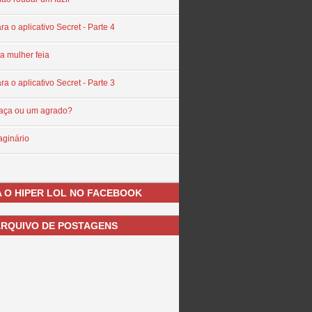
ra o aplicativo Secret - Parte 4
a mulher feia
ra o aplicativo Secret - Parte 3
aça ou um agrado?
maginário
 O HIPER LOL NO FACEBOOK
RQUIVO DE POSTAGENS