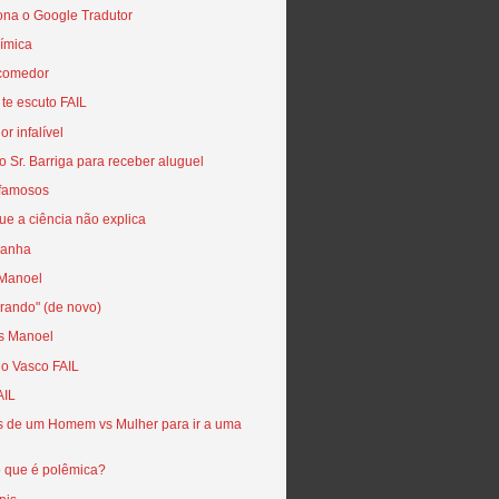
ona o Google Tradutor
ímica
 comedor
 te escuto FAIL
r infalível
o Sr. Barriga para receber aluguel
 famosos
ue a ciência não explica
ranha
 Manoel
rando" (de novo)
as Manoel
do Vasco FAIL
AIL
s de um Homem vs Mulher para ir a uma
o que é polêmica?