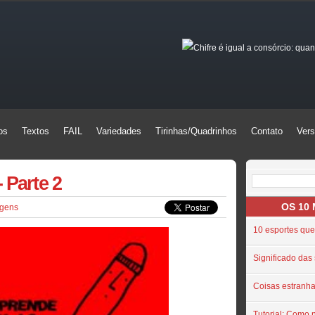
Chifre é igual a consórcio: qu
os
Textos
FAIL
Variedades
Tirinhas/Quadrinhos
Contato
Vers
os
Textos
FAIL
Variedades
Tirinhas/Quadrinhos
Contato
Vers
 Parte 2
OS 10
gens
10 esportes que
Significado das
Coisas estranh
Tutorial: Como 