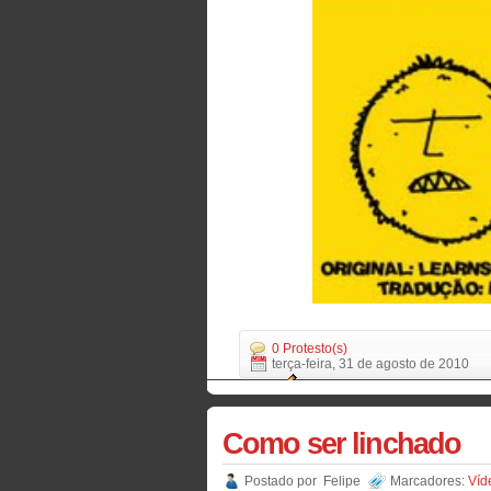
0 Protesto(s)
terça-feira, 31 de agosto de 2010
Como ser linchado
Postado por
Felipe
Marcadores:
Víd