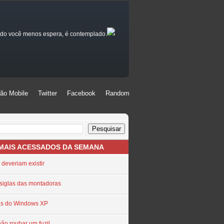
ando você menos espera, é contemplado.
ão Mobile
Twitter
Facebook
Random
ão Mobile
Twitter
Facebook
Random
 MAIS ACESSADOS DA SEMANA
 deveriam existir
 siglas das montadoras
as do Windows XP
não roubar um fuzil