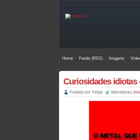
Home
Feeds (RSS)
Imagens
Víde
Home
Feeds (RSS)
Imagens
Víde
Curiosidades idiotas -
Postado por
Felipe
Marcadores:
Ima