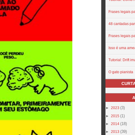
Frases legais pa
48 cantadas par
Frases legais pa
Isso é uma ame
Tutorial: Drift i
O gato pianista
CURTA
A
(3)
►
2023
(1)
►
2015
(18)
►
2014
(39)
►
2013