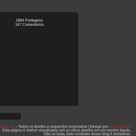
1864 Postagens
167 Comentários
Soluciona TI - Suporte
técnico e Técnico de
Informática e Americana,
Santa Bárbara d'Oeste e
Região
Hiper LoL
- Todos os direitos e esquerdos reservados | Design por
Bahia Studio
.
Esta página é melhor visualizada com os olhos abertos em um monitor ligado.
Não se iluda, todo conteúdo desse blog é fantasioso.