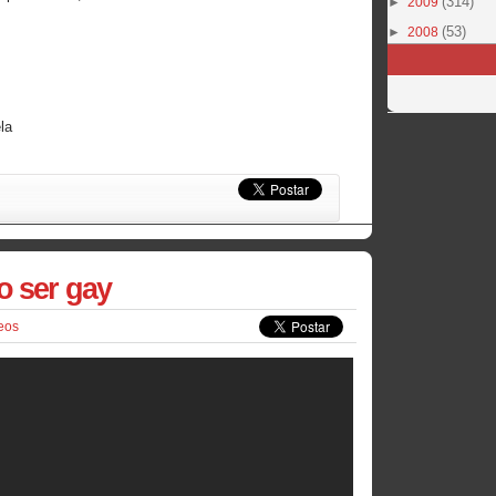
(314)
►
2009
(53)
►
2008
la
o ser gay
eos