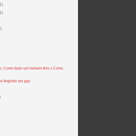
1)
1)
)
: Como fazer um homem feliz x Como
ãe fingindo ser gay
)