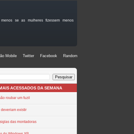
 menos se as mulheres fizessem menos
ão Mobile
Twitter
Facebook
Random
ão Mobile
Twitter
Facebook
Random
 MAIS ACESSADOS DA SEMANA
não roubar um fuzil
 deveriam existir
 siglas das montadoras
as do Windows XP