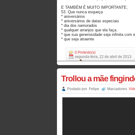
E TAMBÉM É MUITO IMPORTANTE;
53. Que nunca esqueça
* aniversários
* aniversários de datas especiais
* dia dos namorados
* qualquer arranjos que ela faça.
* que sua generosidade seja infinita com e
* que seja atraente
0 Protesto(s)
segunda-feira, 22 de abril de 2013
Trollou a mãe fingind
Postado por
Felipe
Marcadores:
Víd