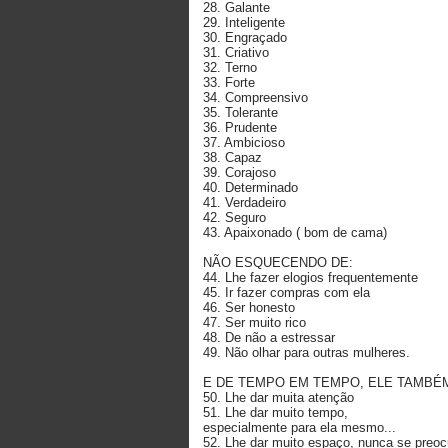
28. Galante
29. Inteligente
30. Engraçado
31. Criativo
32. Terno
33. Forte
34. Compreensivo
35. Tolerante
36. Prudente
37. Ambicioso
38. Capaz
39. Corajoso
40. Determinado
41. Verdadeiro
42. Seguro
43. Apaixonado ( bom de cama)
NÃO ESQUECENDO DE:
44. Lhe fazer elogios frequentemente
45. Ir fazer compras com ela
46. Ser honesto
47. Ser muito rico
48. De não a estressar
49. Não olhar para outras mulheres.
E DE TEMPO EM TEMPO, ELE TAMBÉM
50. Lhe dar muita atenção
51. Lhe dar muito tempo,
especialmente para ela mesmo...
52. Lhe dar muito espaço, nunca se preoc