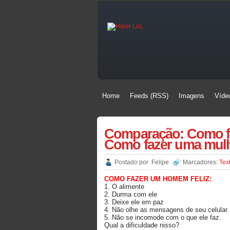
Home
Feeds (RSS)
Imagens
Víde
Home
Feeds (RSS)
Imagens
Víde
Comparação: Como fa
Como fazer uma mulhe
Postado por
Felipe
Marcadores:
Tex
COMO FAZER UM HOMEM FELIZ:
1. O alimente
2. Durma com ele
3. Deixe ele em paz
4. Não olhe as mensagens de seu celular
5. Não se incomode com o que ele faz.
Qual a dificuldade nisso?