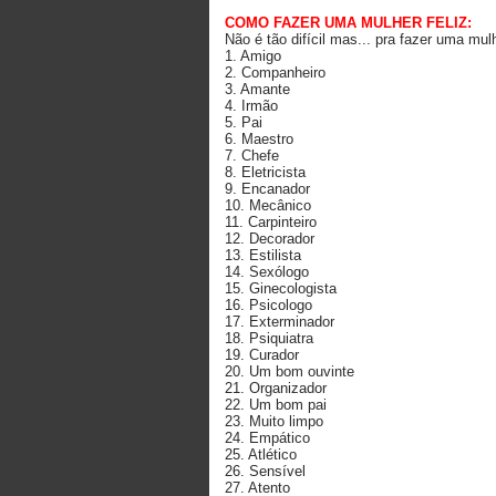
COMO FAZER UMA MULHER FELIZ:
Não é tão difícil mas... pra fazer uma mu
1. Amigo
2. Companheiro
3. Amante
4. Irmão
5. Pai
6. Maestro
7. Chefe
8. Eletricista
9. Encanador
10. Mecânico
11. Carpinteiro
12. Decorador
13. Estilista
14. Sexólogo
15. Ginecologista
16. Psicologo
17. Exterminador
18. Psiquiatra
19. Curador
20. Um bom ouvinte
21. Organizador
22. Um bom pai
23. Muito limpo
24. Empático
25. Atlético
26. Sensível
27. Atento