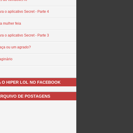
ra o aplicativo Secret - Parte 4
a mulher feia
ra o aplicativo Secret - Parte 3
aça ou um agrado?
maginário
 O HIPER LOL NO FACEBOOK
RQUIVO DE POSTAGENS