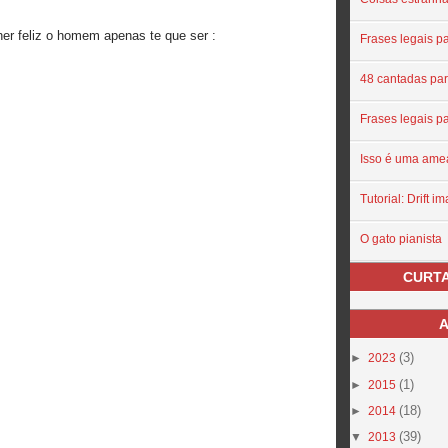
lher feliz o homem apenas te que ser :
Frases legais pa
48 cantadas par
Frases legais pa
Isso é uma ame
Tutorial: Drift i
O gato pianista
CURTA
A
(3)
►
2023
(1)
►
2015
(18)
►
2014
(39)
▼
2013