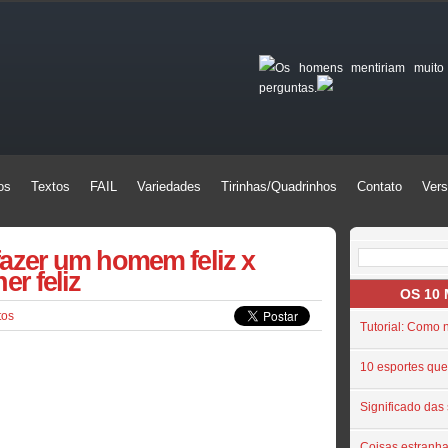
Os homens mentiriam muito
perguntas.
os
Textos
FAIL
Variedades
Tirinhas/Quadrinhos
Contato
Vers
os
Textos
FAIL
Variedades
Tirinhas/Quadrinhos
Contato
Vers
zer um homem feliz x
r feliz
OS 10
tos
Tutorial: Como 
10 esportes que
Significado das
Coisas estranh