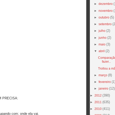
(
►
dezembro
(
►
novembro
(5)
►
outubro
(2
►
setembro
(2)
►
julho
(2)
►
junho
(3)
►
maio
(2)
▼
abril
Comparação
fazer...
Trollou a m
(8)
►
março
(1
►
fevereiro
(12)
►
janeiro
(390)
►
2012
 PRECISA:
(635)
►
2011
(411)
►
2010
upando com; onde ela vai.