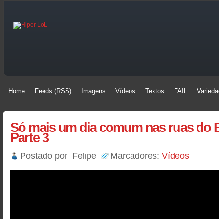
Home
Feeds (RSS)
Imagens
Vídeos
Textos
FAIL
Varieda
Home
Feeds (RSS)
Imagens
Vídeos
Textos
FAIL
Varieda
Só mais um dia comum nas ruas do Bra
Parte 3
Postado por
Felipe
Marcadores:
Vídeos