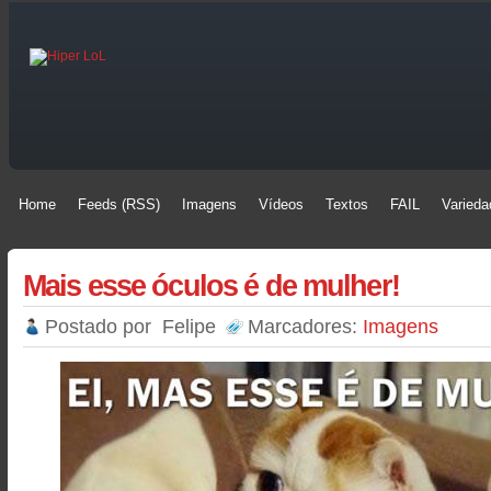
Home
Feeds (RSS)
Imagens
Vídeos
Textos
FAIL
Varieda
Home
Feeds (RSS)
Imagens
Vídeos
Textos
FAIL
Varieda
Mais esse óculos é de mulher!
Postado por
Felipe
Marcadores:
Imagens