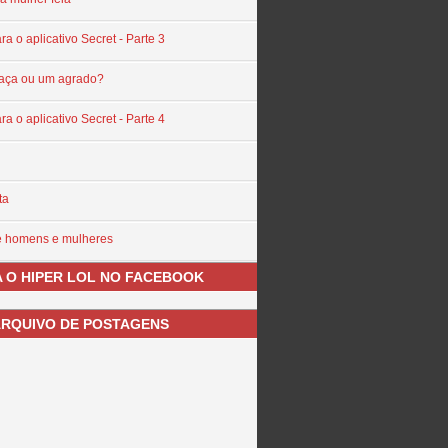
ra o aplicativo Secret - Parte 3
aça ou um agrado?
ra o aplicativo Secret - Parte 4
ta
re homens e mulheres
 O HIPER LOL NO FACEBOOK
RQUIVO DE POSTAGENS