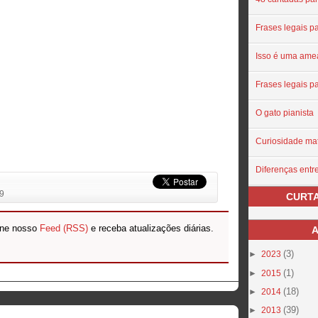
Frases legais pa
Isso é uma ame
Frases legais pa
O gato pianista
Curiosidade ma
Diferenças ent
09
CURTA
ine nosso
Feed (RSS)
e receba atualizações diárias.
A
(3)
►
2023
(1)
►
2015
(18)
►
2014
(39)
►
2013