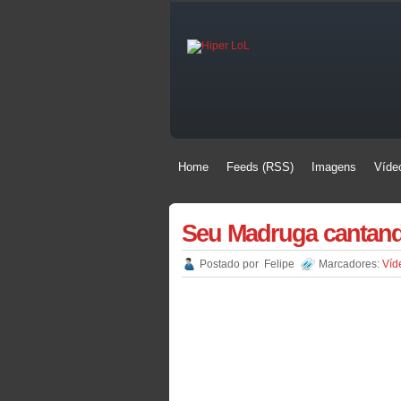
Home
Feeds (RSS)
Imagens
Víde
Home
Feeds (RSS)
Imagens
Víde
Seu Madruga cantand
Postado por
Felipe
Marcadores:
Víd