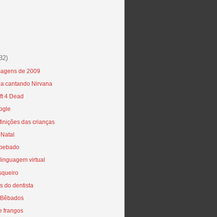
32)
imagens de 2009
a cantando Nirvana
ft 4 Dead
ogle
inições das crianças
 Natal
 bebado
inguagem virtual
squeiro
s do dentista
 Bêbados
e frangos