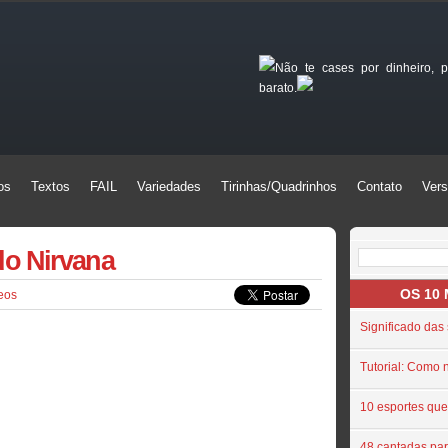
Não te cases por dinheiro,
barato.
os
Textos
FAIL
Variedades
Tirinhas/Quadrinhos
Contato
Vers
os
Textos
FAIL
Variedades
Tirinhas/Quadrinhos
Contato
Vers
o Nirvana
OS 10
eos
Significado das
Tutorial: Como 
10 esportes que
48 cantadas par