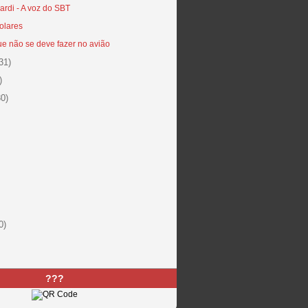
rdi - A voz do SBT
olares
ue não se deve fazer no avião
31)
)
30)
0)
???