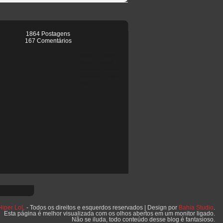
1864 Postagens
167 Comentários
Soluciona TI - Suporte
técnico e Técnico de
Informática e Americana,
Santa Bárbara d'Oeste e
Região
Hiper LoL
- Todos os direitos e esquerdos reservados | Design por
Bahia Studio
.
Esta página é melhor visualizada com os olhos abertos em um monitor ligado.
Não se iluda, todo conteúdo desse blog é fantasioso.