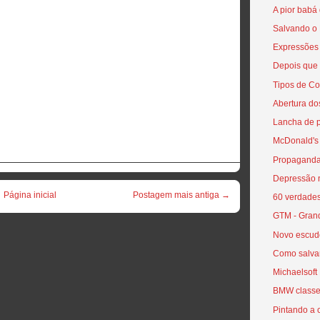
A pior babá
Salvando o
Expressões 
Depois que 
Tipos de C
Abertura do
Lancha de 
McDonald's
Propaganda
Depressão n
Página inicial
Postagem mais antiga →
60 verdades
GTM - Grand
Novo escud
Como salvar
Michaelsoft
BMW classe
Pintando a 