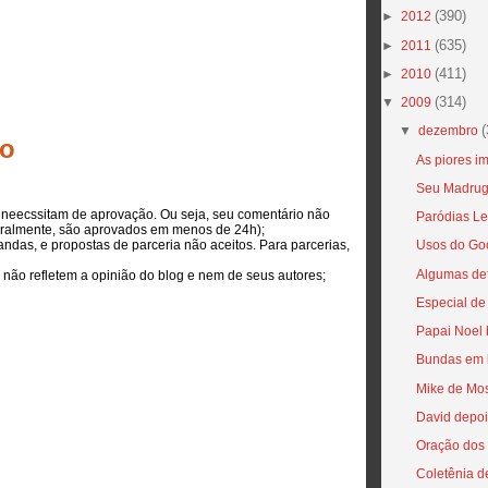
(390)
►
2012
(635)
►
2011
(411)
►
2010
(314)
▼
2009
(
▼
dezembro
io
As piores 
Seu Madrug
s neecssitam de aprovação. Ou seja, seu comentário não
Paródias Le
eralmente, são aprovados em menos de 24h);
ndas, e propostas de parceria não aceitos. Para parcerias,
Usos do Go
Algumas def
 não refletem a opinião do blog e nem de seus autores;
Especial de
Papai Noel
Bundas em l
Mike de Mo
David depoi
Oração dos
Coletênia d