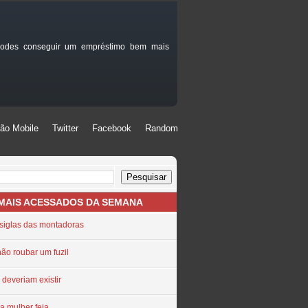
 podes conseguir um empréstimo bem mais
ão Mobile
Twitter
Facebook
Random
ão Mobile
Twitter
Facebook
Random
 MAIS ACESSADOS DA SEMANA
 siglas das montadoras
não roubar um fuzil
 deveriam existir
a mulher feia