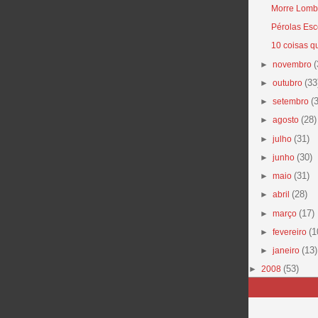
Morre Lomba
Pérolas Esc
10 coisas q
(
►
novembro
(33
►
outubro
(
►
setembro
(28)
►
agosto
(31)
►
julho
(30)
►
junho
(31)
►
maio
(28)
►
abril
(17)
►
março
(1
►
fevereiro
(13)
►
janeiro
(53)
►
2008