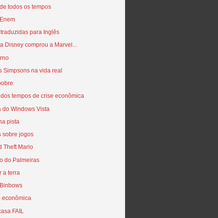
 de todos os tempos
 Enem
traduzidas para Inglês
a Disney comprou a Marvel...
orno
s Simpsons na vida real
pobre
 dos tempos de crise econômica
 do Windows Vista
a pista
 sobre jogos
 Theft Mario
o do Palmeiras
 a terra
 Binbows
 econômica
casa FAIL